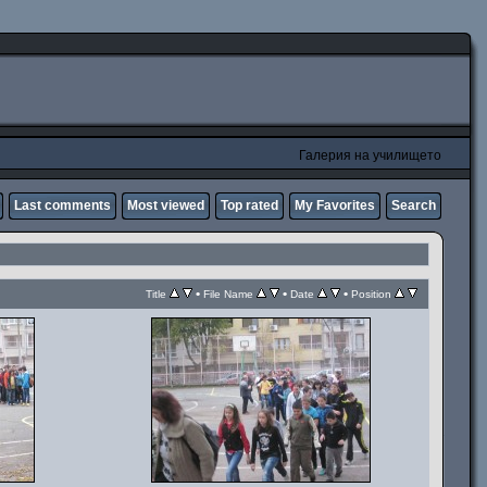
Галерия на училището
Last comments
Most viewed
Top rated
My Favorites
Search
•
•
•
Title
File Name
Date
Position