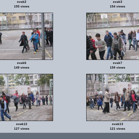
evak2
evak3
155 views
154 views
evak6
evak7
149 views
159 views
evak12
evak13
127 views
121 views