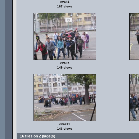
evak1
167 views
evak5
149 views
evak11
146 views
16 files on 2 page(s)