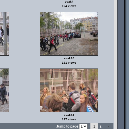
evak4
164 views
evak10
151 views
evak14
127 views
Jump to page
1
2