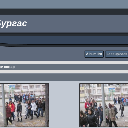
Бургас
Album list
Last uploads
при пожар