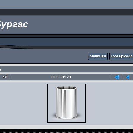
Бургас
Album list
Last uploads
е
FILE 39/179