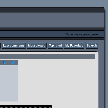
Галерия на училището
Last comments
Most viewed
Top rated
My Favorites
Search