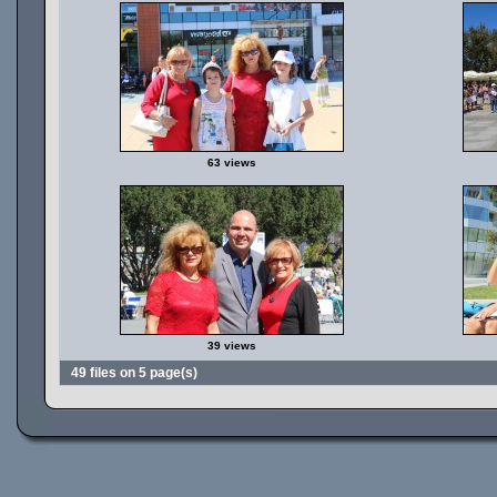
63 views
39 views
49 files on 5 page(s)