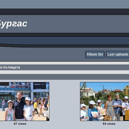
Бургас
Album list
Last uploads
по пътищата
67 views
64 views