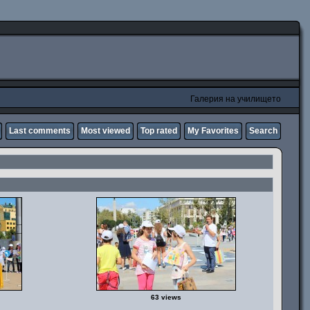
Галерия на училището
Last comments
Most viewed
Top rated
My Favorites
Search
63 views