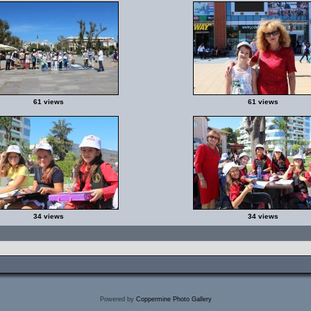
61 views
61 views
34 views
34 views
Powered by
Coppermine Photo Gallery