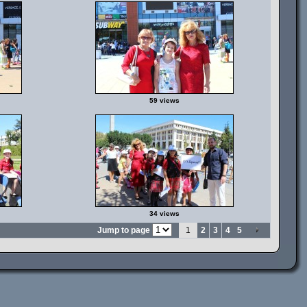
59 views
34 views
Jump to page
1
2
3
4
5