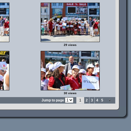
29 views
30 views
Jump to page
1
2
3
4
5