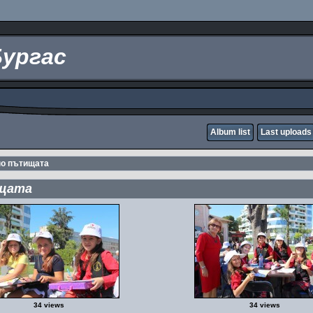
Бургас
Album list
Last uploads
по пътищата
ищата
34 views
34 views