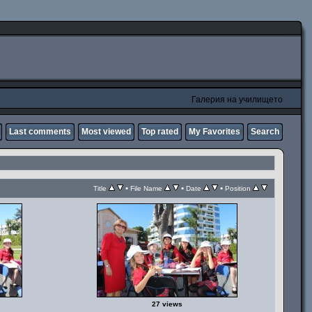
Галерия на училището
Last comments
Most viewed
Top rated
My Favorites
Search
•
•
•
Title
File Name
Date
Position
27 views