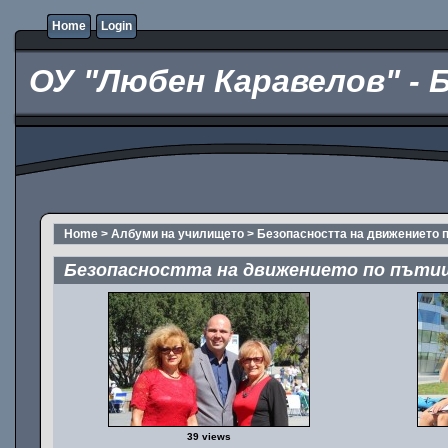
Home
Login
ОУ "Любен Каравелов" - 
Home
>
Албуми на училището
>
Безопасността на движението 
Безопасността на движението по път
39 views