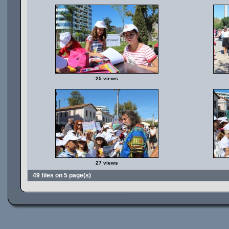
25 views
27 views
49 files on 5 page(s)