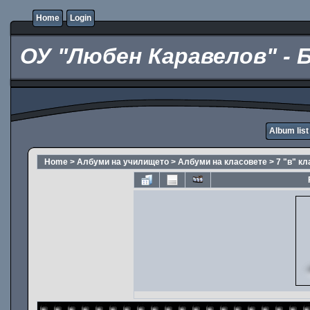
Home
Login
ОУ "Любен Каравелов" - 
Album list
Home
>
Албуми на училището
>
Албуми на класовете
>
7 "в" кл