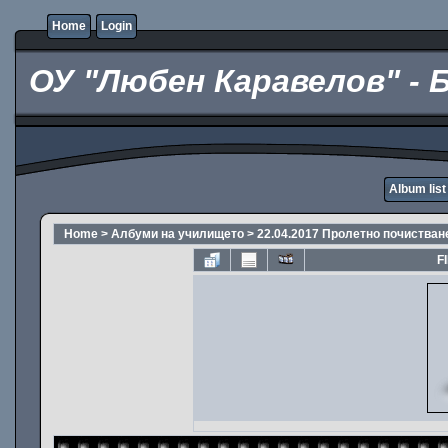
Home
Login
ОУ "Любен Каравелов" - 
Album list
Home
>
Албуми на училището
>
22.04.2017 Пролетно почистван
F