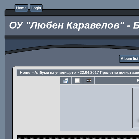
Home
Login
ОУ "Любен Каравелов" - 
Album list
Home
>
Албуми на училището
>
22.04.2017 Пролетно почистван
F