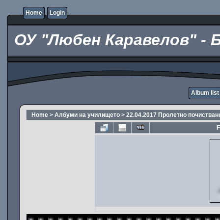
Home
Login
ОУ "Любен Каравелов" - 
Album list
Home
>
Албуми на училището
>
22.04.2017 Пролетно почистван
F